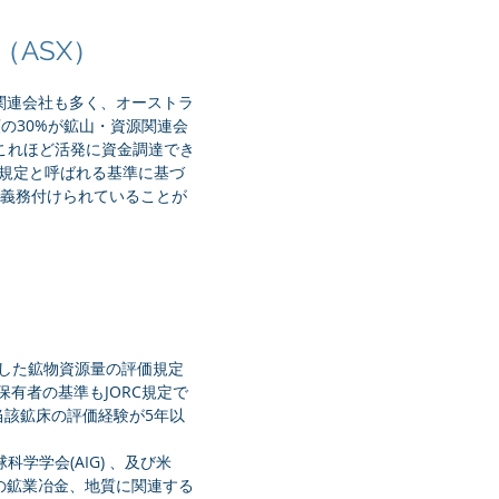
nge（ASX）
関連会社も多く、オーストラ
額の30%が鉱山・資源関連会
がこれほど活発に資金調達でき
RC規定と呼ばれる基準に基づ
が義務付けられていることが
定した鉱物資源量の評価規定
有者の基準もJORC規定で
当該鉱床の評価経験が5年以
科学学会(AIG) 、及び米
 の鉱業冶金、地質に関連する