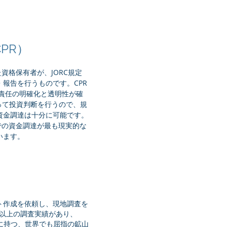
（CPR）
た資格保有者が、JORC規定
報告を行うものです。CPR
責任の明確化と透明性が確
って投資判断を行うので、規
資金調達は十分に可能です。
の​資金調達が最も現実的な
います。
レポート作成を依頼し、現地調査を
0件以上の調査実績があり、
業を顧客に持つ、世界でも屈指の鉱山