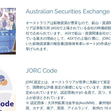
Australian Securities Excha
オーストラリアは鉱物資源が豊富なので、鉱山・資源
リア証券取引所 (ASX)で上場されている会社の時価総
社で占められています。 ASXで鉱山・資源関連会社
ている最大の理由として、ASXでの上場の 際に、JO
いた鉱物資源量の報告書(資格保有者レポート)の作成
挙げられます。
JORC Code
JORC規定とは、オーストラリアが世界に先駆けて策
で、国際的な評価 規定の基礎にもなっています。資格保
定められていますが、認定団体(※)の 会員で、且つ、
上が必須とされています。
※ 認定団体：大洋州鉱業冶金学会(AusIMM) 、豪州地球
国、カナダ、南ア、英国、アイルランド、 欧州の 16